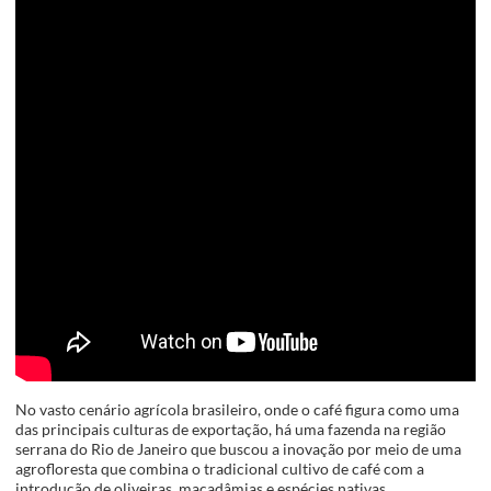
No vasto cenário agrícola brasileiro, onde o café figura como uma
das principais culturas de exportação, há uma fazenda na região
serrana do Rio de Janeiro que buscou a inovação por meio de uma
agrofloresta que combina o tradicional cultivo de café com a
introdução de oliveiras, macadâmias e espécies nativas.