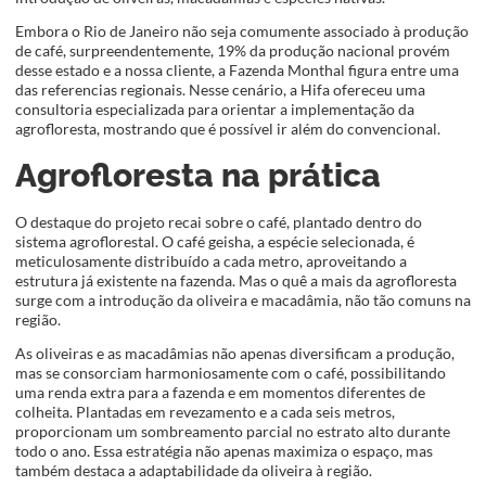
Embora o Rio de Janeiro não seja comumente associado à produção
de café, surpreendentemente, 19% da produção nacional provém
desse estado e a nossa cliente, a Fazenda Monthal figura entre uma
das referencias regionais. Nesse cenário, a Hifa ofereceu uma
consultoria especializada para orientar a implementação da
agrofloresta, mostrando que é possível ir além do convencional.
Agrofloresta na prática
O destaque do projeto recai sobre o café, plantado dentro do
sistema agroflorestal. O café geisha, a espécie selecionada, é
meticulosamente distribuído a cada metro, aproveitando a
estrutura já existente na fazenda. Mas o quê a mais da agrofloresta
surge com a introdução da oliveira e macadâmia, não tão comuns na
região.
As oliveiras e as macadâmias não apenas diversificam a produção,
mas se consorciam harmoniosamente com o café, possibilitando
uma renda extra para a fazenda e em momentos diferentes de
colheita. Plantadas em revezamento e a cada seis metros,
proporcionam um sombreamento parcial no estrato alto durante
todo o ano. Essa estratégia não apenas maximiza o espaço, mas
também destaca a adaptabilidade da oliveira à região.