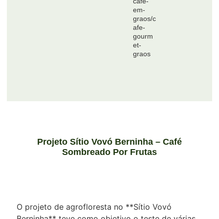
cafe-
em-
graos/c
afe-
gourm
et-
graos
Projeto Sítio Vovó Berninha – Café
Sombreado Por Frutas
O projeto de agrofloresta no **Sítio Vovó
Berninha** teve como objetivo o teste de várias