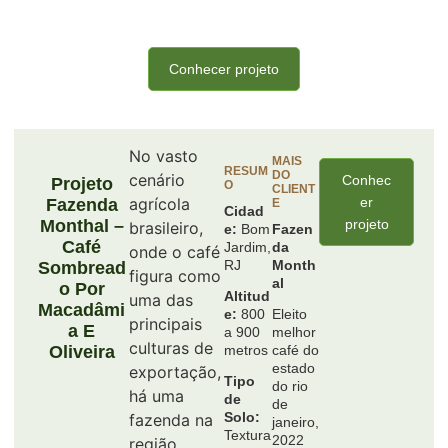
Conhecer projeto
No vasto
MAIS
RESUM
DO
cenário
Conhec
Projeto
O
CLIENT
agrícola
er
Fazenda
E
Cidad
Monthal –
projeto
brasileiro,
e:
Bom
Fazen
Café
Jardim,
da
onde o café
RJ
Month
Sombread
figura como
al
O Por
Altitud
uma das
Macadâmi
e:
800
Eleito
principais
A E
a 900
melhor
culturas de
Oliveira
metros
café do
estado
exportação,
Tipo
do rio
há uma
de
de
Solo:
fazenda na
janeiro,
Textura
2022
região