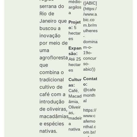
médio-
([ABIC]
serrana do
argilos
(https:/
a
Rio de
/www.a
bic.co
Janeiro que
Projet
m.br/m
buscou a
o:
5
ulheres
hectar
inovação
-
es
domina
por meio de
m-o-
Expan
uma
19o-
são:
agrofloresta
concur
Até 25
so-
que
hectar
abic/))
es
combina o
Contat
tradicional
Cultur
o:
as:
cultivo de
@cafe
Café,
café com a
month
Macad
al
introdução
âmia,
Oliveir
de oliveiras,
https://
as,
macadâmias
www.c
madeir
afemo
e espécies
a
nthal.c
nativa
nativas.
om.br/