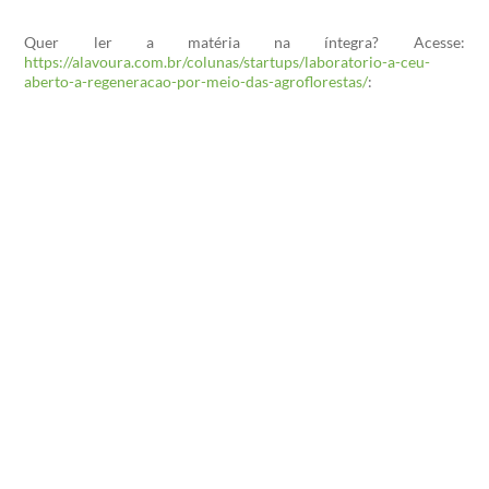
Quer ler a matéria na íntegra? Acesse:
https://alavoura.com.br/colunas/startups/laboratorio-a-ceu-
aberto-a-regeneracao-por-meio-das-agroflorestas/
:
Entre em contato
Interessado em realizar um Projeto Agroflorestal? Mande
uma mensagem.