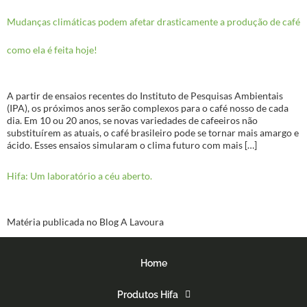
Mudanças climáticas podem afetar drasticamente a produção de café
como ela é feita hoje!
A partir de ensaios recentes do Instituto de Pesquisas Ambientais
(IPA), os próximos anos serão complexos para o café nosso de cada
dia. Em 10 ou 20 anos, se novas variedades de cafeeiros não
substituírem as atuais, o café brasileiro pode se tornar mais amargo e
ácido. Esses ensaios simularam o clima futuro com mais […]
Hifa: Um laboratório a céu aberto.
Matéria publicada no Blog A Lavoura
Home
Produtos Hifa