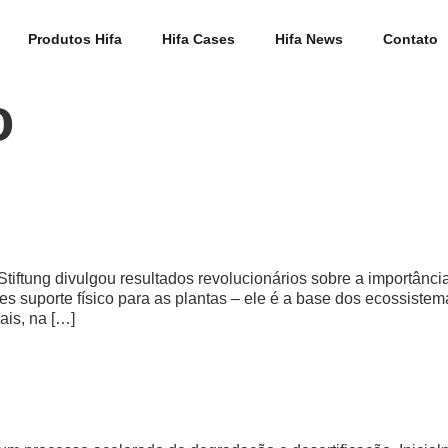
Produtos Hifa
Hifa Cases
Hifa News
Contato
o
tiftung divulgou resultados revolucionários sobre a importância
es suporte físico para as plantas – ele é a base dos ecossist
ais, na […]