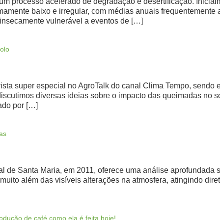
um processo acelerado de degradação e desertificação. Inicialm
mamente baixo e irregular, com médias anuais frequentemente a
trinsecamente vulnerável a eventos de […]
olo
sta super especial no AgroTalk do canal Clima Tempo, sendo e
iscutimos diversas ideias sobre o impacto das queimadas no so
ado por […]
as
al de Santa Maria, em 2011, oferece uma análise aprofundada s
uito além das visíveis alterações na atmosfera, atingindo diret
dução de café como ela é feita hoje!