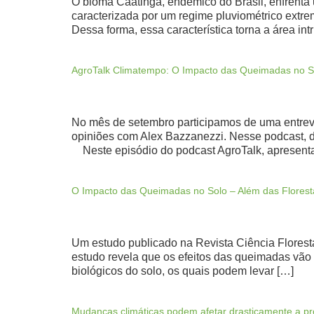
O bioma Caatinga, endêmico do Brasil, enfrenta 
caracterizada por um regime pluviométrico extre
Dessa forma, essa característica torna a área in
AgroTalk Climatempo: O Impacto das Queimadas no S
No mês de setembro participamos de uma entrevi
opiniões com Alex Bazzanezzi. Nesse podcast, d
Neste episódio do podcast AgroTalk, apresent
O Impacto das Queimadas no Solo – Além das Florest
Um estudo publicado na Revista Ciência Florest
estudo revela que os efeitos das queimadas vão m
biológicos do solo, os quais podem levar […]
Mudanças climáticas podem afetar drasticamente a pro